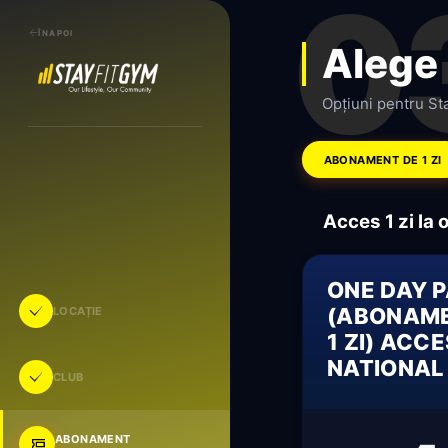
0
ÎNAPOI
Alege
Opțiuni pentru Sta
ABONAMENT DE 1 ZI
Acces 1 zi la 
ONE DAY 
(ABONAME
LOCAȚIE
1 ZI) ACC
NATIONAL
CLUB
ABONAMENT