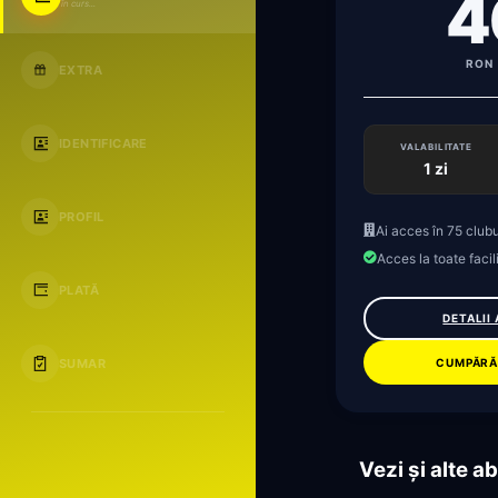
4
în curs...
RON 
EXTRA
IDENTIFICARE
VALABILITATE
1 zi
PROFIL
Ai acces în 75 clubu
Acces la toate facili
PLATĂ
DETALII
CUMPĂRĂ
SUMAR
Vezi și alte 