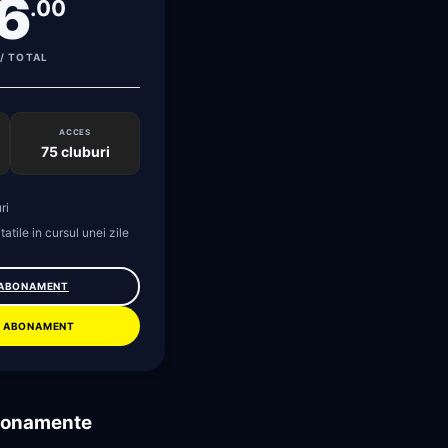
6
.00
/ TOTAL
ACCES
75 cluburi
ri
tatile in cursul unei zile
 ABONAMENT
 ABONAMENT
abonamente