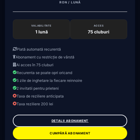
RON / LUNĂ
VALABILITATE
ACCES
1 lună
75 cluburi
Plată automată recurentă
Abonament cu restricție de vârstă
Ai acces în 75 cluburi
Recurenta se poate opri oricand
5 zile de inghetare la fiecare reinnoire
2 invitatii pentru prieteni
Taxa de reziliere anticipata
Taxa reziliere 200 lei
DETALII ABONAMENT
MEMBER
PORTAL
CUMPĂRĂ ABONAMENT