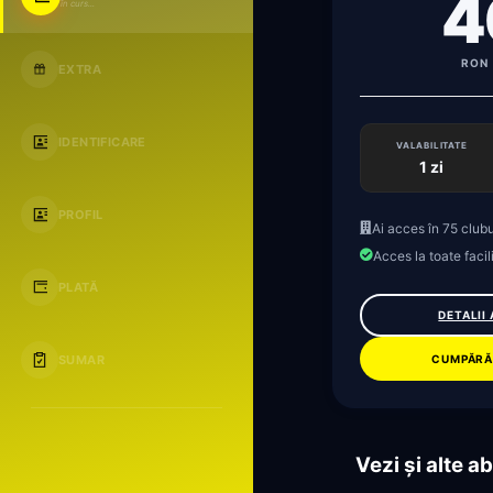
4
în curs...
RON 
EXTRA
IDENTIFICARE
VALABILITATE
1 zi
PROFIL
Ai acces în 75 clubu
Acces la toate facili
PLATĂ
DETALII
CUMPĂRĂ
SUMAR
Vezi și alte 