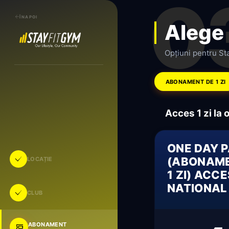
0
ÎNAPOI
Alege
Opțiuni pentru Sta
ABONAMENT DE 1 ZI
Acces 1 zi la 
ONE DAY 
(ABONAME
LOCAȚIE
1 ZI) ACC
NATIONAL
CLUB
ABONAMENT