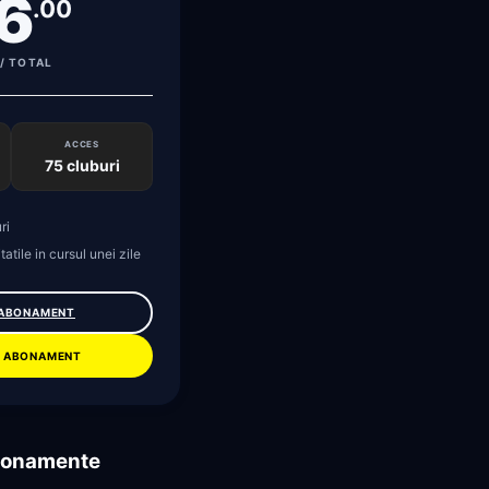
6
.00
/ TOTAL
ACCES
75 cluburi
ri
tatile in cursul unei zile
 ABONAMENT
 ABONAMENT
abonamente