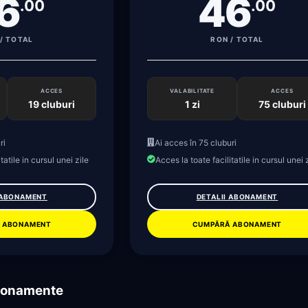
6
46
.00
.00
/ TOTAL
RON / TOTAL
ACCES
VALABILITATE
ACCES
19 cluburi
1 zi
75 cluburi
ri
Ai acces în 75 cluburi
tatile in cursul unei zile
Acces la toate facilitatile in cursul unei 
 ABONAMENT
DETALII ABONAMENT
 ABONAMENT
CUMPĂRĂ ABONAMENT
abonamente