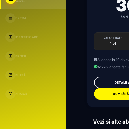
3
în curs...
RON 
EXTRA
IDENTIFICARE
VALABILITATE
1 zi
PROFIL
Ai acces în 19 clubu
Acces la toate facili
PLATĂ
DETALII
CUMPĂRĂ
SUMAR
Vezi și alte 