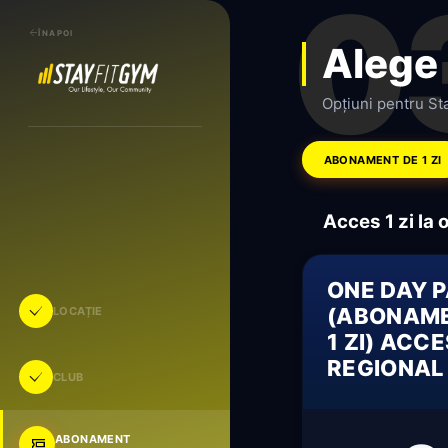
0
ÎNAPOI
Alege
Opțiuni pentru Sta
ABONAMENT DE 1 ZI
Acces 1 zi la 
ONE DAY 
(ABONAME
LOCAȚIE
1 ZI) ACC
REGIONAL
CLUB
ABONAMENT