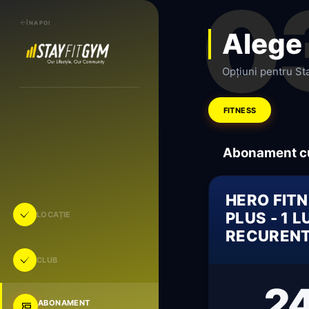
0
ÎNAPOI
Alege
Opțiuni pentru St
FITNESS
Abonament cu
HERO FIT
PLUS - 1 
LOCAȚIE
RECUREN
CLUB
2
ABONAMENT