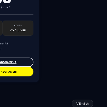
 / LUNĂ
ACCES
75 cluburi
urentă
ri
 ABONAMENT
 ABONAMENT
English