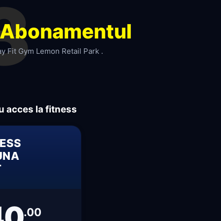
3
Abonamentul
ay Fit Gym Lemon Retail Park .
 acces la fitness
NESS
LUNA
T
40
.00