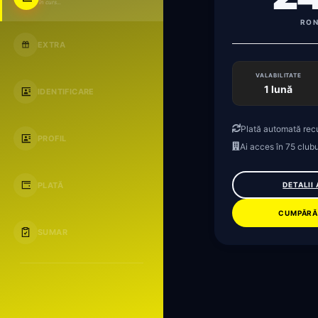
în curs...
RON
EXTRA
VALABILITATE
1 lună
IDENTIFICARE
Plată automată rec
PROFIL
Ai acces în 75 clubu
PLATĂ
DETALII
CUMPĂRĂ
SUMAR