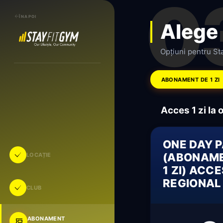
0
ÎNAPOI
Alege
Opțiuni pentru St
ABONAMENT DE 1 ZI
Acces 1 zi la 
ONE DAY 
(ABONAME
LOCAȚIE
1 ZI) ACC
REGIONAL
CLUB
ABONAMENT