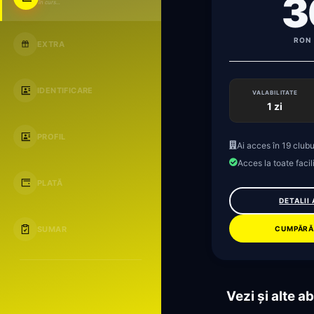
3
în curs...
RON 
EXTRA
IDENTIFICARE
VALABILITATE
1 zi
PROFIL
Ai acces în 19 clubu
Acces la toate facili
PLATĂ
DETALII
CUMPĂRĂ
SUMAR
Vezi și alte 