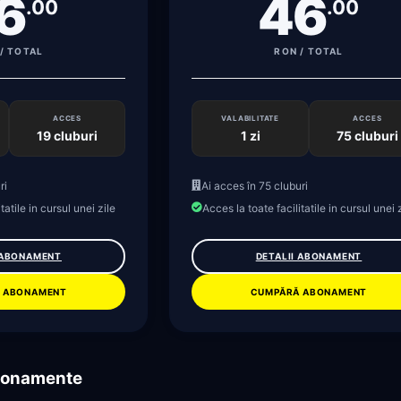
6
46
.00
.00
/ TOTAL
RON / TOTAL
ACCES
VALABILITATE
ACCES
19 cluburi
1 zi
75 cluburi
ri
Ai acces în 75 cluburi
tatile in cursul unei zile
Acces la toate facilitatile in cursul unei 
 ABONAMENT
DETALII ABONAMENT
 ABONAMENT
CUMPĂRĂ ABONAMENT
abonamente